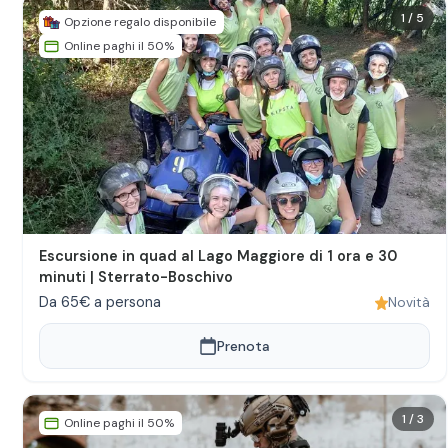
1
/
5
Opzione regalo disponibile
Online paghi il 50%
Escursione in quad al Lago Maggiore di 1 ora e 30
minuti | Sterrato-Boschivo
Da 65€ a persona
Novità
Prenota
1
/
3
Online paghi il 50%