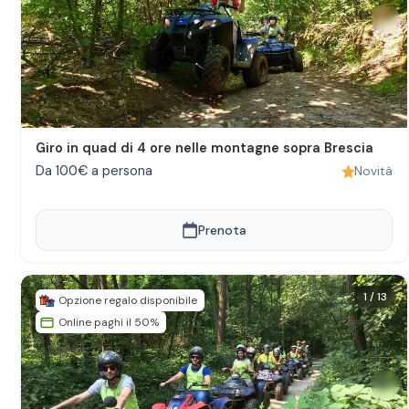
Giro in quad di 4 ore nelle montagne sopra Brescia
Da 100€ a persona
Novità
Prenota
1
/
13
Opzione regalo disponibile
Online paghi il 50%