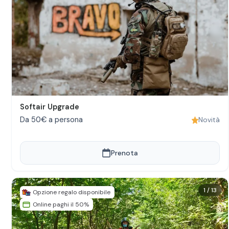
Softair Upgrade
Da 50€ a persona
Novità
Prenota
1
/
13
Opzione regalo disponibile
Online paghi il 50%