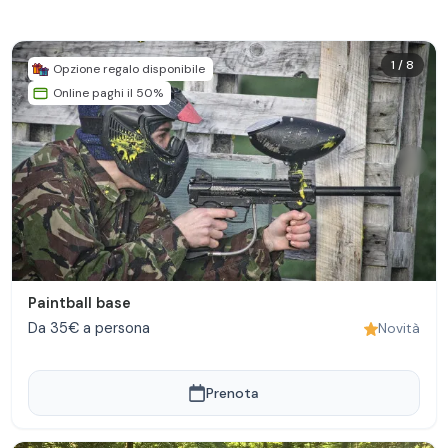
1
/
8
Opzione regalo disponibile
Online paghi il 50%
Paintball base
Da 35€ a persona
Novità
Prenota