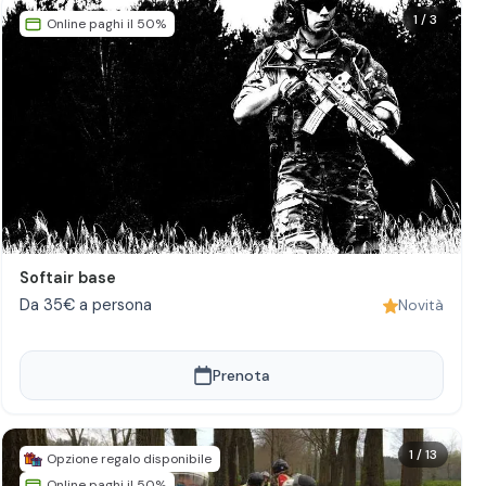
1
/
3
Online paghi il 50%
Softair base
Da 35€ a persona
Novità
Prenota
1
/
13
Opzione regalo disponibile
Online paghi il 50%