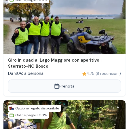
Giro in quad al Lago Maggiore con aperitivo |
Sterrato-NO Bosco
Da 80€ a persona
4.75
(
8
recensioni
)
Prenota
1
/
14
Opzione regalo disponibile
Online paghi il 50%