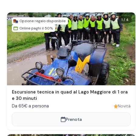
1
/
4
Opzione regalo disponibile
Online paghi il 50%
Escursione tecnica in quad al Lago Maggiore di 1 ora
e 30 minuti
Da 65€ a persona
Novità
Prenota