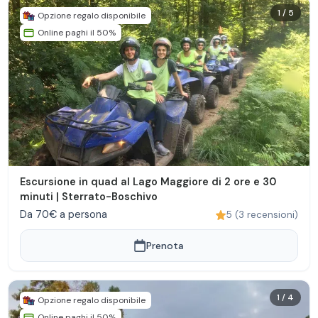
1
/
5
Opzione regalo disponibile
Online paghi il 50%
Escursione in quad al Lago Maggiore di 2 ore e 30
minuti | Sterrato-Boschivo
Da 70€ a persona
5
(
3
recensioni
)
Prenota
1
/
4
Opzione regalo disponibile
Online paghi il 50%