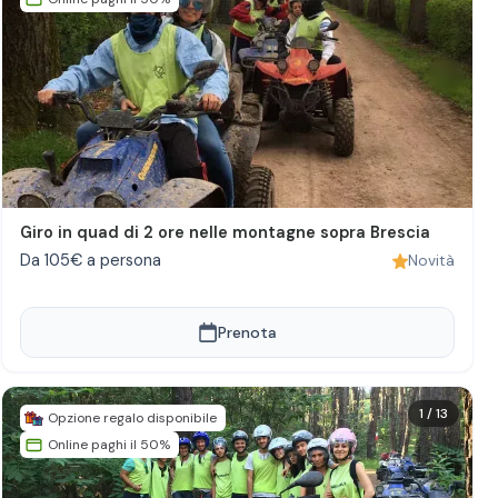
Giro in quad di 2 ore nelle montagne sopra Brescia
Da 105€ a persona
Novità
Prenota
1
/
13
Opzione regalo disponibile
Online paghi il 50%