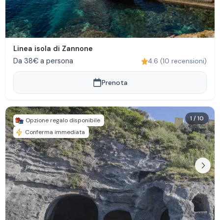
Linea isola di Zannone
Da 38€ a persona
4.6
(
10
recensioni
)
Prenota
1
/
10
Opzione regalo disponibile
Conferma immediata