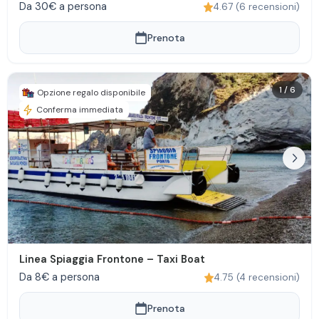
Da 30€ a persona
4.67
(
6
recensioni
)
Prenota
1
/
6
Opzione regalo disponibile
Conferma immediata
Linea Spiaggia Frontone – Taxi Boat
Da 8€ a persona
4.75
(
4
recensioni
)
Prenota