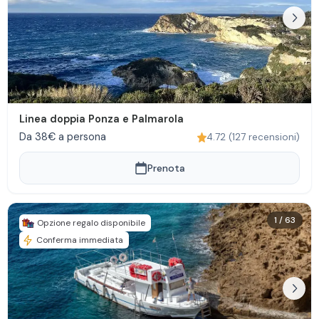
Linea doppia Ponza e Palmarola
Da 38€ a persona
4.72
(
127
recensioni
)
Prenota
1
/
63
Opzione regalo disponibile
Conferma immediata