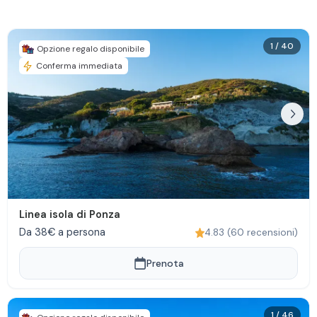
1
/
40
Opzione regalo disponibile
Conferma immediata
Linea isola di Ponza
Da 38€ a persona
4.83
(
60
recensioni
)
Prenota
1
/
46