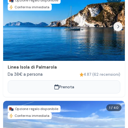
Opzione regalo disponibile
Conferma immediata
Linea Isola di Palmarola
Da 38€ a persona
4.87
(
62
recensioni
)
Prenota
1
/
40
Opzione regalo disponibile
Conferma immediata