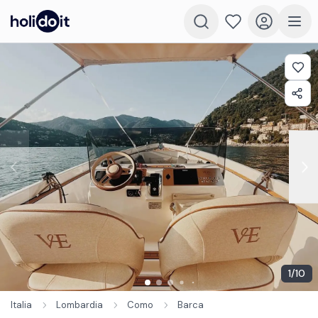
1
/
10
Italia
Lombardia
Como
Barca