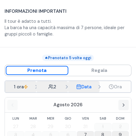
INFORMAZIONI IMPORTANTI
Il tour è adatto a tutti.
La barca ha una capacità massima di 7 persone, ideale per
gruppi piccoli o famiglie.
Prenotato
5
volte oggi
🔥
Prenota
Regala
1 ora
2
Data
Ora
Agosto 2026
LUN
MAR
MER
GIO
VEN
SAB
DOM
27
28
29
30
31
1
2
3
4
5
6
7
8
9