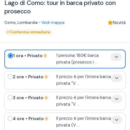
Lago di Como: tour in barca privato con
prosecco
Como
,
Lombardia
-
Vedi mappa
Novità
⚡
Conferma immediata
1 ora
• Privato
1 persona: 180€ barca
privata (prosecco i
...
2 ore
• Privato
Il prezzo è per l'intera barca
privata "V
...
3 ore
• Privato
Il prezzo è per l'intera barca
privata "V
...
4 ore
• Privato
Il prezzo è per l'intera barca
privata (V
...