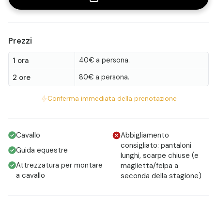
territori tra natura, paesaggi quali il lago di Como (sul lato
l'uscita impraticabile, avrete diritto a spostare la
orientale), i fiumi e le montagne.
prenotazione o ricevere rimborso completo.
La passeggiata non è consentita ai minori di 14 anni.
Prezzi
1 ora
40€ a persona.
2 ore
80€ a persona.
Conferma immediata della prenotazione
Cavallo
Abbigliamento
consigliato: pantaloni
Guida equestre
lunghi, scarpe chiuse (e
Attrezzatura per montare
maglietta/felpa a
a cavallo
seconda della stagione)